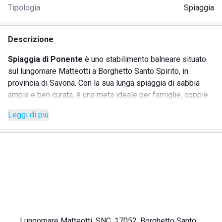
Tipologia
Spiaggia
Descrizione
Spiaggia di Ponente
è uno stabilimento balneare situato
sul lungomare Matteotti a Borghetto Santo Spirito, in
provincia di Savona. Con la sua lunga spiaggia di sabbia
ampia e ben curata, è una meta ideale per famiglie, coppie
e gruppi di amici in cerca di relax e servizi di qualità in riva
Leggi di più
al mare.
La struttura offre uno spazio ordinato e accogliente, con
ombrelloni e lettini disposti in modo armonico per garantire
comfort e privacy. Lo staff è attento e professionale,
pronto a soddisfare ogni tipo di esigenza anche con attività
ricreative estive per i più piccoli.
SERVIZI OFFERTI
Lungomare Matteotti, SNC, 17052, Borghetto Santo