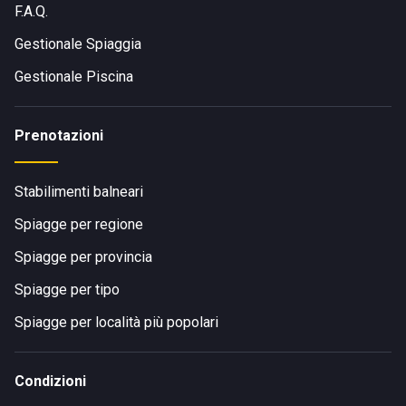
F.A.Q.
collegata e si trova a breve distanza dalla spiaggia.
Dalla stazione puoi raggiungere il lido a piedi o con i
Gestionale Spiaggia
mezzi pubblici locali.
Gestionale Piscina
A piedi o in bicicletta:
Se ti trovi già a Bellaria-Igea
Marina,
Bagno degli Angeli
è facilmente accessibile
con una breve passeggiata lungo la costa, oppure in
Prenotazioni
bicicletta seguendo i percorsi pedonali e ciclabili del
lungomare.
Stabilimenti balneari
Spiagge per regione
Spiagge per provincia
Spiagge per tipo
Spiagge per località più popolari
Condizioni