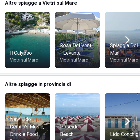
Altre spiagge a Vietri sul Mare
Stabilimento balneare
Ombrelloni
Sdraio
Lettini
Cabine
Docce
Rosa Dei Venti
Spiaggia Del
Servizi igienici
Il Calypso
- Levante
Mar
Salvataggio a mare
Vietri sul Mare
Vietri sul Mare
Vietri sul Mare
Kit pronto soccorso
Defibrillatore
Wi-Fi
Altre spiagge in provincia di
Solarium
Area giochi bimbi
Animazione
RISTORAZIONE
Il complesso Rosa dei Venti dispone di ristorante
New Lido
affacciato sul mare, con cucina di mare e di terra, terrazza
Cerullo's Music,
Poseidon
panoramica, american bar e proposta dedicata anche a
Drink e Food
Beach
Lido Conchigl