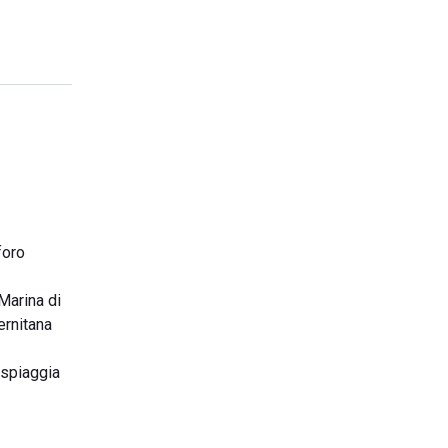
foro
 Marina di
ernitana
 spiaggia