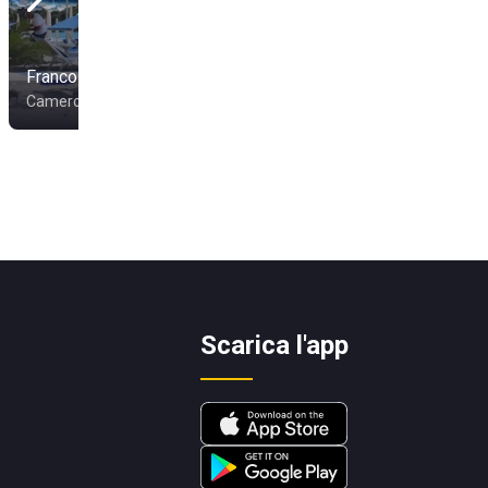
Franco Beach
Lido Cascata
Camerota
Capaccio Paestum
Scarica l'app