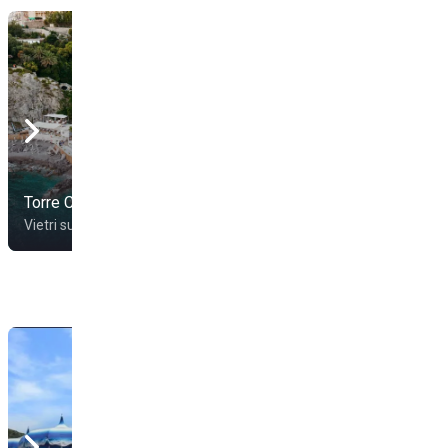
Rosa Dei Venti - Ovest
Torre Crestarella
1
Vietri sul Mare
Vietri sul Mare