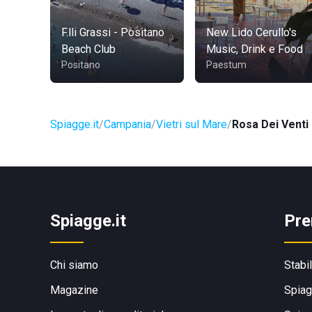
F.lli Grassi - Positano
New Lido Cerullo's
Beach Club
Music, Drink e Food
Positano
Paestum
Spiagge.it
Campania
Vietri sul Mare
Rosa Dei Venti 
Spiagge.it
Pre
Chi siamo
Stabi
Magazine
Spiag