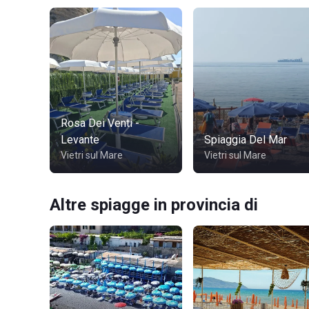
Rosa Dei Venti -
Levante
Spiaggia Del Mar
Vietri sul Mare
Vietri sul Mare
Altre spiagge in provincia di