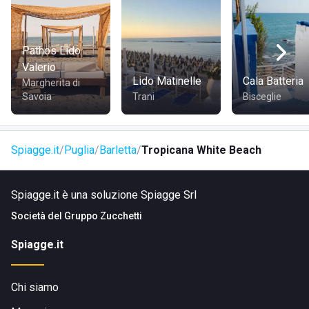
Pathos Lido
Valerio
Lido Matinelle
Cala Batteria
Margherita di
Savoia
Trani
Bisceglie
Spiagge.it
Puglia
Barletta
Tropicana White Beach
Spiagge.it è una soluzione Spiagge Srl
Società del
Gruppo Zucchetti
Spiagge.it
Chi siamo