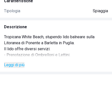
Caratteristiche
Tipologia
Spiaggia
Descrizione
Tropicana White Beach, stupendo lido balneare sulla
Litoranea di Ponente a Barletta in Puglia.
Il lido offre diversi servizi:
- Prenotazione di Ombrelloni e Lettini.
- Servizio di Ristorazione, American Bar e Pizzeria.
Leggi di più
(Mattina, Pomeriggio e Sera)
- Possibilità di organizzare eventi, tra cui feste di
compleanno, diciottesimi, anniversari e molto altro.
Lo staff cordiale e ben preparato farà di tutto per farti
sentire rilassato e coccolato, in modo da trascorrere una
giornata indimenticabile sulla fantastica Litoranea di
Ponente.
Vieni a trascorrere una giornata speciale, ti aspettiamo!