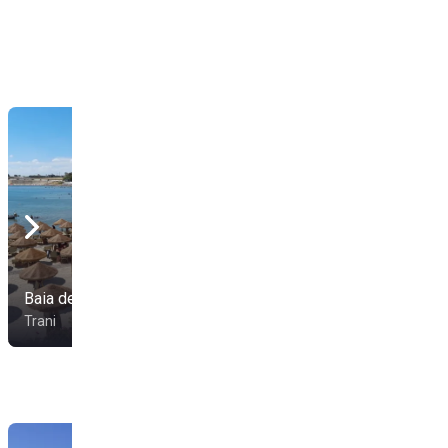
Baia dei Pescatori
Capo Colonna
Trani
Trani