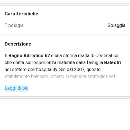
Caratteristiche
Tipologia
Spiaggia
Descrizione
Il
Bagno Adriatico 62
è una storica realtà di Cesenatico
che conta sull'esperienza maturata dalla famiglia
Balestri
nel settore dell'hospitality. Sin dal 2007, questo
stabilimento balneare, situato in maniera strategica nel
cuore di
Cesenatico
e vicino al Molo Levante, rappresenta
Leggi di più
un luogo accogliente e accessibile per tutti. Il bagno è
progettato per assicurare completa accessibilità anche a
persone diversamente abili.
SERVIZI