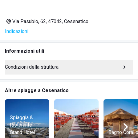
Area lounge
Lettini con cuscino anatomico
Via Pasubio, 62, 47042, Cesenatico
Campo da basket
Indicazioni
Campo da beach volley
Campo da racchettoni
Servizio di animazione "Piccoli Lupi di Mare" per
Informazioni utili
bambini
Grande parco giochi di oltre 100 metri quadri
Condizioni della struttura
Angolo nursery con prodotti sanitari gratuiti
Due negozi di abbigliamento
Attività di bookcrossing
Altre spiagge a Cesenatico
Proiezioni di cinema serale gratuite
Serate sportive con i canali Sky
Spiaggia &
DOVE SI TROVA ADRIATICO 62
Ristorante
Grand Hotel
Bagno Corall
Il Bagno Adriatico 62 si trova in
Via Pasubio, 62
a