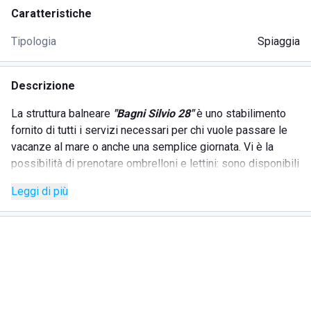
Caratteristiche
Tipologia
Spiaggia
Descrizione
La struttura balneare
"
Bagni Silvio 28"
è uno stabilimento
fornito di tutti i servizi necessari per chi vuole passare le
vacanze al mare o anche una semplice giornata. Vi è la
possibilità di prenotare ombrelloni e lettini: sono disponibili
126 posti ombrellone con a disposizione uno spazio
Leggi di più
abbastanza ampio per poter stare comodi.
Lo stabilimento
"Bagni Silvio 28"
si trova nella spiaggia di
Gabicce Mare
e offre svariati servizi:
area giochi per bambini;
giochi da tavolo;