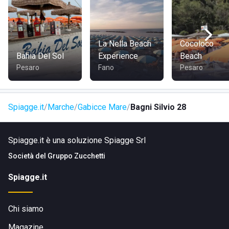
circondata da hotel, ristoranti e alloggi per i turisti e anche
da molti altri servizi utili, come supermercati o farmacie.
La Nella Beach
Cocoloco
Bahia Del Sol
Experience
Beach
Pesaro
Fano
Pesaro
Spiagge.it
Marche
Gabicce Mare
Bagni Silvio 28
Spiagge.it è una soluzione Spiagge Srl
Società del
Gruppo Zucchetti
Spiagge.it
Chi siamo
Magazine