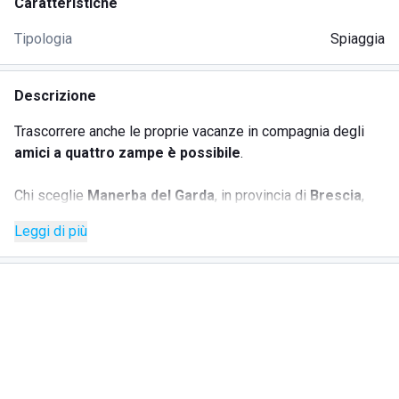
Caratteristiche
Tipologia
Spiaggia
Descrizione
Trascorrere anche le proprie vacanze in compagnia degli
amici a quattro zampe è possibile
.
Chi sceglie
Manerba del Garda
, in provincia di
Brescia
,
per rilassarsi e godere di uno scenario stupendo, allora
Leggi di più
potrà optare per
Fido Beach by Ca'Nina
.
Si tratta di una spiaggia di
proprietà del centro cinofilo
Ca'Nina
che si trova proprio a Manerba del Garda. Il che
vuol dire che vi è una grande attenzione nei confronti degli
animali che vengono rispettati e anche educati.
Si possono trovare
lettini
e
ombrelloni
che permettano