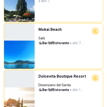
e altri 7…
Mokai Beach
Salò
Bar
·
Ristorante
·
e altri 7…
Dolcevita Boutique Resort
Desenzano del Garda
Bar
·
Ristorante
·
e altri 1…