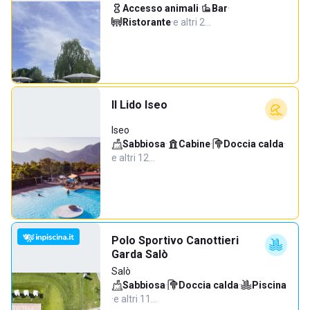
Accesso animali
·
Bar
·
Ristorante
·
e altri 2…
Il Lido Iseo
Iseo
Sabbiosa
·
Cabine
·
Doccia calda
·
e altri 12…
Polo Sportivo Canottieri
Garda Salò
Salò
Sabbiosa
·
Doccia calda
·
Piscina
·
e altri 11…