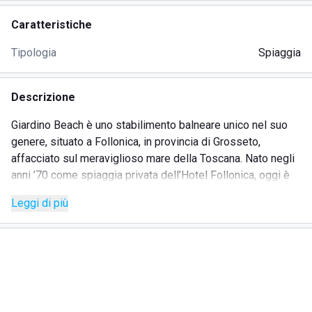
Caratteristiche
Tipologia
Spiaggia
Descrizione
Giardino Beach è uno stabilimento balneare unico nel suo
genere, situato a Follonica, in provincia di Grosseto,
affacciato sul meraviglioso mare della Toscana. Nato negli
anni ’70 come spiaggia privata dell’Hotel Follonica, oggi è
una delle mete più esclusive della costa, ideale per
Leggi di più
famiglie, coppie e chiunque cerchi relax in un contesto
naturale straordinario, tra mare, pineta e comfort di alto
livello.
Ciò che rende speciale Giardino Beach è il perfetto
connubio tra spiaggia attrezzata e lussureggiante giardino
mediterraneo. Lo stabilimento si estende su una grande
duna sabbiosa di 7.600 mq, dove gazebo e lettini si