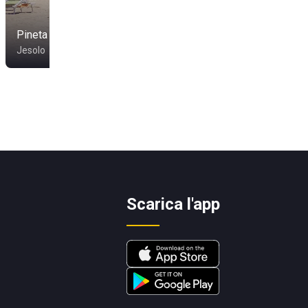
Libeccio dynamic
Pineta Beach
beach
Jesolo
Jesolo
Scarica l'app