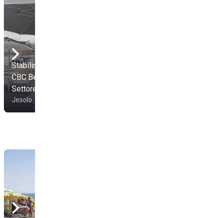
Stabilimento Balneare
Stabilimento Balneare
CBC Beach Club -
CBC Beach Club -
Settore B
Settore A
Jesolo
Jesolo