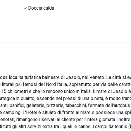
Doccia calda
sa località turistica balneare di Jesolo, nel Veneto. La città si 
torali più famosi del Nord Italia, soprattutto per via delle caratt
 chilometri e che lo rendono unico in Italia. Il mare di Jesolo è
tegica in quanto, essendo nei pressi di una pineta, è molto tranq
ranti, panifici, gelaterie, pizzerie, tabacchini, fermate dell'autobu
 e camping. L'Hotel è situato di fronte al mare e possiede una sp
enotati, rimangono riservati al cliente per l'intera giornata. Inoltre
tti gli altri servizi extra tra i quali le canoe, i campi da tennis (l