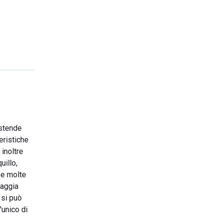
estende
eristiche
 inoltre
uillo,
s e molte
iaggia
 si può
'unico di