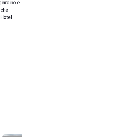
giardino è
i che
'Hotel