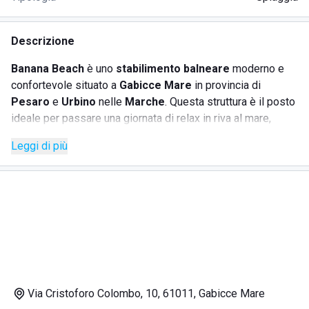
Descrizione
Banana Beach
è uno
stabilimento balneare
moderno e
confortevole situato a
Gabicce Mare
in provincia di
Pesaro
e
Urbino
nelle
Marche
. Questa struttura è il posto
ideale per passare una giornata di relax in riva al mare,
infatti, offre numerosi comfort e intrattenimento.
Leggi di più
Al
Banana Beach
troviamo una
spiaggia
di sabbia fine e
pulita attrezzata di ombrelloni, lettini, bagni, cabine
spogliatoio e docce di acqua calda, una
piscina
spaziosa
per adulti e bambini con lettini e ombrelloni, un'
area giochi
per bambini con
servizio di animazione
ed un
bar
per
gustarsi un buon aperitivo o uno spuntino durante le ore al
mare.
Via Cristoforo Colombo, 10, 61011, Gabicce Mare
In questo
stabilimento balneare
l'ingresso è accessibile