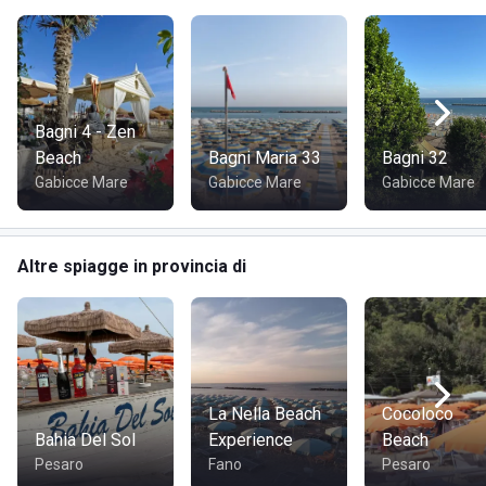
Bagni 4 - Zen
Beach
Bagni Maria 33
Bagni 32
Gabicce Mare
Gabicce Mare
Gabicce Mare
Altre spiagge in provincia di
La Nella Beach
Cocoloco
Bahia Del Sol
Experience
Beach
Pesaro
Fano
Pesaro