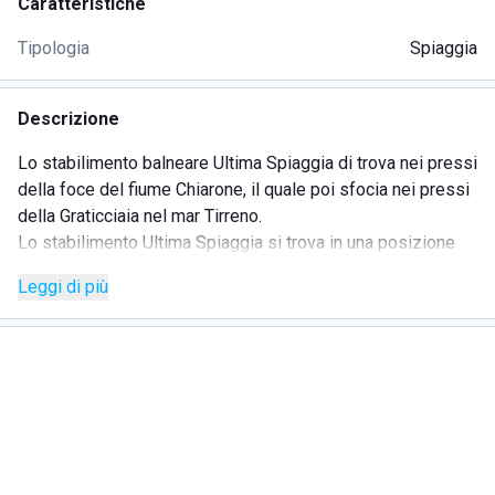
Caratteristiche
Tipologia
Spiaggia
Descrizione
Lo stabilimento balneare Ultima Spiaggia di trova nei pressi
della foce del fiume Chiarone, il quale poi sfocia nei pressi
della Graticciaia nel mar Tirreno.
Lo stabilimento Ultima Spiaggia si trova in una posizione
invidiabile, completamente immerso nella natura
Leggi di più
incontaminata, si affaccia su una spiaggia infinitamente
lunga (circa otto chilometri) e ripara il lago di Burano dal
contatto con l'acqua salmastra, andando ad individuare una
bellissima oasi faunistica, tale collocazione offre agli
avventori un'atmosfera rilassante e romantica.
La sabbia chiara e l'acqua di mare dai toni caraibici, uniti ai
servizi offerti dallo staff dello stabilimento balneare
faranno sentire i clienti davvero coccolati.