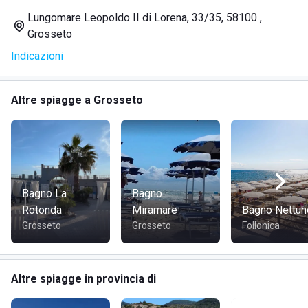
Vi sono inoltre:
Lungomare Leopoldo II di Lorena, 33/35, 58100 ,
Grosseto
docce con acqua calda e fredda
Indicazioni
cabine private con doccia
lavapiedi
spogliatoio Comune
Altre spiagge a Grosseto
bar con terrazza sul mare.
Per grandi e piccini la struttura offre una vasta area
dedicata al gioco e allo sport, vi sono:
Bagno La
Bagno
tavoli da ping pong
Rotonda
Miramare
Bagno Nettun
beach tennis
Grosseto
Grosseto
Follonica
beach volley
bocce
giochi per bambini.
Altre spiagge in provincia di