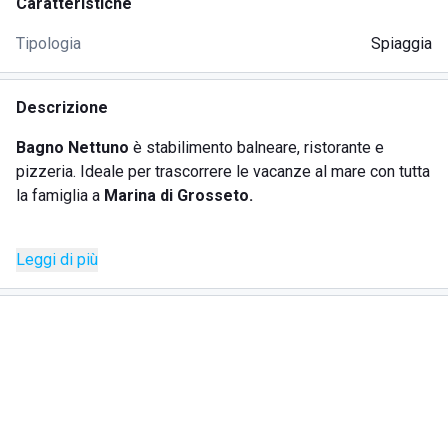
Caratteristiche
Tipologia
Spiaggia
Descrizione
Bagno Nettuno
è stabilimento balneare, ristorante e
pizzeria. Ideale per trascorrere le vacanze al mare con tutta
la famiglia a
Marina di Grosseto.
La struttura offre servizi e divertimenti in grado di
Leggi di più
soddisfare ogni età ed ogni esigenza; è accessibile
facilmente anche alle persone diversamente abili cui mette
a disposizione la sedia dotata di ruote (
Sedia Job
) per
muoversi agevolmente sulla sabbia e raggiungere la riva.
La spiaggia è attrezzata con servizio noleggio di
ombrelloni dotati di sdraio e lettini.