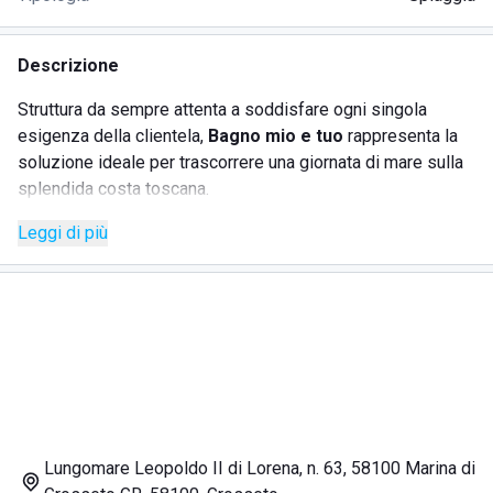
Descrizione
Struttura da sempre attenta a soddisfare ogni singola
esigenza della clientela,
Bagno mio e tuo
rappresenta la
soluzione ideale per trascorrere una giornata di mare sulla
splendida costa toscana.
Gli elementi che più di ogni altro caratterizzano la struttura
Leggi di più
sono sicuramente la grande attenzione impiegata nei
dettagli e
l'atmosfera rilassata e familiare
che si respira
all'interno della struttura.
La spiaggia dispone di moltissimi ombrelloni e lettini,
perfettamente distanziati in maniera tale da garantire
il
massimo del comfort
e il rispetto delle normative anti-
Covid.
Tra i servizi maggiormente apprezzati rientra senza ombra
di dubbio
il ristorante
, location ideale per assaporare le
Lungomare Leopoldo II di Lorena, n. 63, 58100 Marina di
principali specialità di pesce della cucina mediterranea.