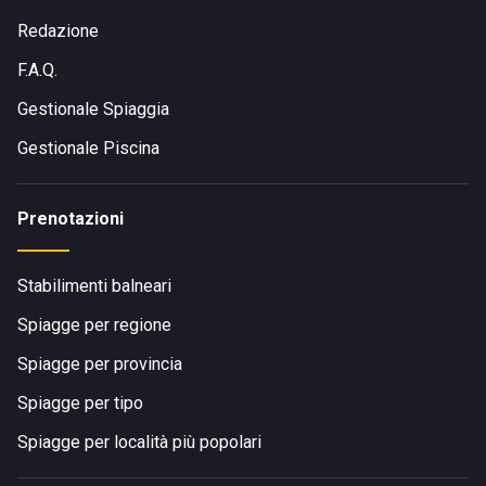
giornata di mare partendo da altre località, è consigliabile
usufruire del trasporto pubblico
, in grado di giungere a
Redazione
destinazione in maniera
rapida ed economica.
F.A.Q.
Gestionale Spiaggia
Gestionale Piscina
Prenotazioni
Stabilimenti balneari
Spiagge per regione
Spiagge per provincia
Spiagge per tipo
Spiagge per località più popolari