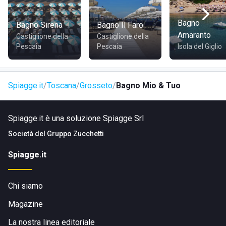
della movida di Marina di Grosseto. Nei pressi della
spiaggia sorgono, infatti, diversi hotel di lusso, ristoranti e
Bagno
Bagno Sirena
Bagno Il Faro
locali notturni, caratteristica che rende questa zona la
Amaranto
Castiglione della
Castiglione della
soluzione ideale per
divertirsi in compagnia di amici o
Pescaia
Pescaia
Isola del Giglio
parenti.
Spiagge.it
Toscana
Grosseto
Bagno Mio & Tuo
COME RAGGIUNGERE IL BAGNO MIO E TUO?
Spiagge.it è una soluzione Spiagge Srl
Società del
Gruppo Zucchetti
Spiagge.it
Essendo lo stabilimento collocato in una posizione
particolarmente centrale, questo può essere raggiunto
Chi siamo
molto velocemente
s
ia da Marina di Grosseto sia dalla
vicinissima Grosseto.
Magazine
In alternativa, qualora si desiderasse trascorrere una
La nostra linea editoriale