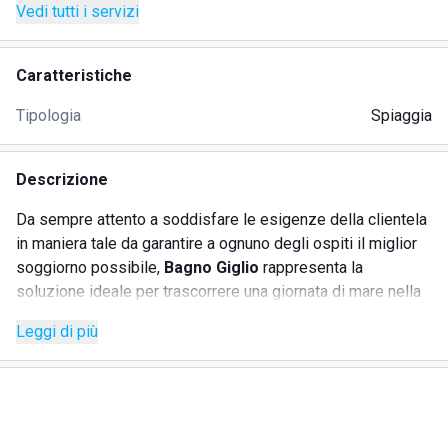
Vedi tutti i servizi
Caratteristiche
Tipologia
Spiaggia
Descrizione
Da sempre attento a soddisfare le esigenze della clientela
in maniera tale da garantire a ognuno degli ospiti il miglior
soggiorno possibile,
Bagno Giglio
rappresenta la
soluzione ideale per trascorrere una giornata di mare nella
splendida località costiera di
Marina di Grosseto.
Leggi di più
Lo stabilimento balneare Bagno Giglio impiega una cura
maniacale in ogni singolo dettaglio e mette a disposizione
dei propri clienti tutti i comfort necessari a divertirsi in
compagnia di amici e familiari.
Moltissimi sono
gli esclusivi servizi disponibili presso