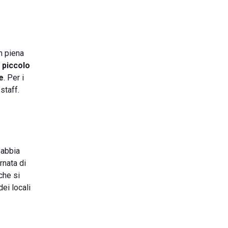
n piena
l
piccolo
e
. Per i
staff.
sabbia
rnata di
che si
ei locali