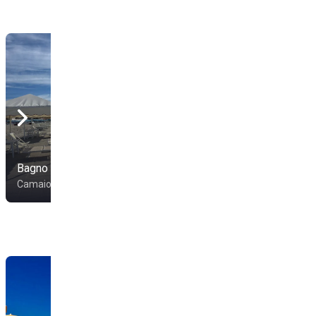
Bagno San Francesco
Bagno Argo
Camaiore
Camaiore