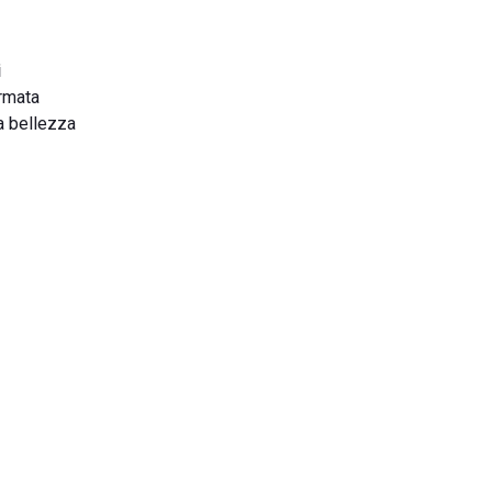
i
ermata
la bellezza