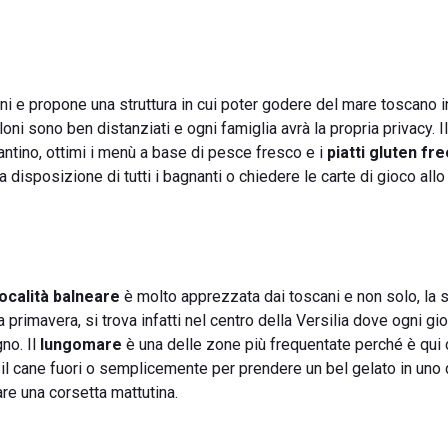
oni e propone una struttura in cui poter godere del mare toscano i
oni sono ben distanziati e ogni famiglia avrà la propria privacy. I
antino, ottimi i menù a base di pesce fresco e i
piatti gluten fre
disposizione di tutti i bagnanti o chiedere le carte di gioco allo 
località balneare
è molto apprezzata dai toscani e non solo, la 
la primavera, si trova infatti nel centro della Versilia dove ogni gio
no. Il
lungomare
è una delle zone più frequentate perché è qui 
l cane fuori o semplicemente per prendere un bel gelato in uno d
are una corsetta mattutina.