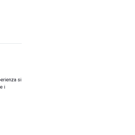
perienza si
e i