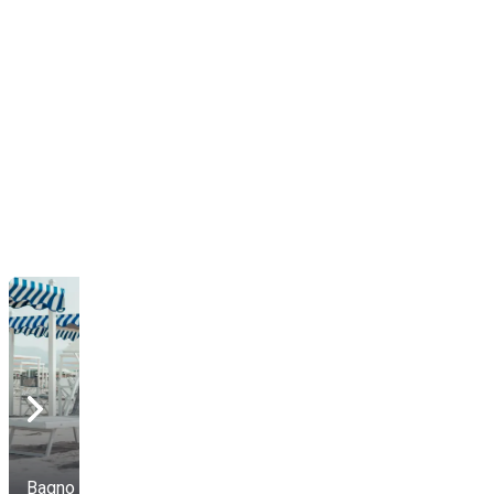
Bagno Arizona
Marina Torre Beach