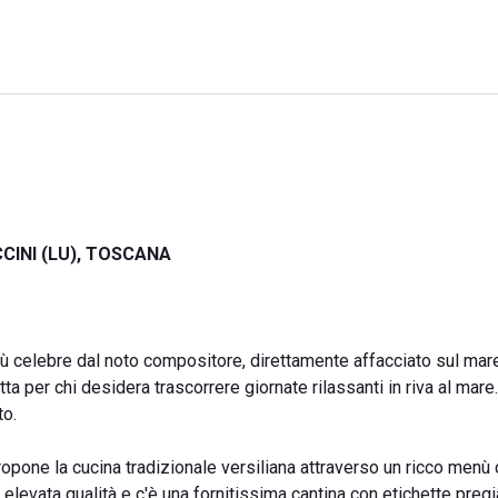
CINI (LU), TOSCANA
iù celebre dal noto compositore, direttamente affacciato sul mare
a per chi desidera trascorrere giornate rilassanti in riva al mare.
to.
opone la cucina tradizionale versiliana attraverso un ricco menù 
 elevata qualità e c'è una fornitissima cantina con etichette pregiat