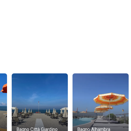
Bagno Città Giardino
Bagno Alhambra