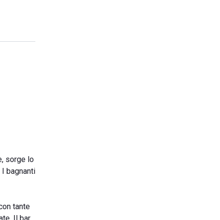
, sorge lo
 I bagnanti
con tante
e. Il bar,