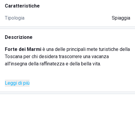
Caratteristiche
Tipologia
Spiaggia
Descrizione
Forte dei Marmi
è una delle principali mete turistiche della
Toscana per chi desidera trascorrere una vacanza
all'insegna della raffinatezza e della bella vita.
Bagno Acali
si colloca proprio in questa splendida cornice,
Leggi di più
offrendo ai propri clienti un servizio impeccabile e ricco di
intrattenimento.
L'
ampiezza della spiaggia
consente di mantenere la
giusta privacy tra gli ombrelloni e soprattutto il corretto
distanziamento sociale, così come previsto dalla normativa
anticovid in vigore per limitare l'emergenza sanitaria che