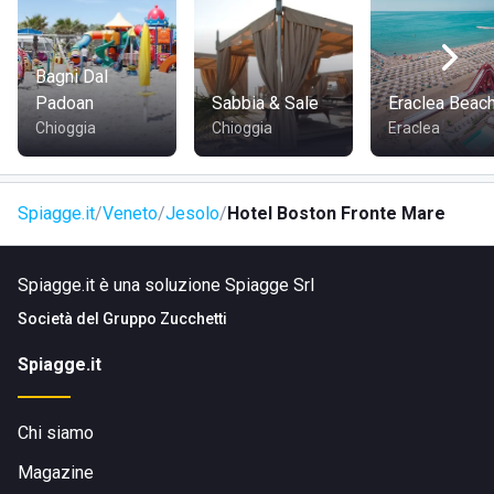
servito anche il pasto più importante della giornata, la
colazione, che propone una vasta quantità di prodotti tipici,
sia dolci che salati.
Bagni Dal
Padoan
Sabbia & Sale
Eraclea Beac
Chioggia
Chioggia
Eraclea
DOVE SI TROVA 'HOTEL BOSTON'
Spiagge.it
Veneto
Jesolo
Hotel Boston Fronte Mare
La struttura si trova in
Via Bafile 5 VI° Accesso Al Mare a
Spiagge.it è una soluzione Spiagge Srl
Jesolo
.
Società del
Gruppo Zucchetti
Spiagge.it
COME RAGGIUNGERE 'HOTEL BOSTON'
Chi siamo
L'hotel è raggiungibile in
auto
, tramite i
mezzi pubblici
quali bus e treno, oppure in taxi.
Magazine