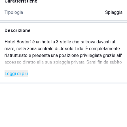
Caratteristiche
Tipologia
Spiaggia
Descrizione
Hotel Boston' è un hotel a 3 stelle che si trova davanti al
mare, nella zona centrale di Jesolo Lido. È completamente
ristrutturato e presenta una posizione privilegiata grazie all'
accesso diretto alla sua spiaggia privata. Sarai fin da subito
accolto e coccolato, sentendoti a tuo agio e godendo del
Leggi di più
massimo relax.
Lo staff disponibile e i vari servizi attrezzati sapranno
esaudire ogni vostro tipo di richiesta.
Tra questi troviamo la
reception 24/7
,
parcheggio
privato
e
custodito
per lasciare la vettura in sicurezza,
connessione Wi-Fi
gratuita
con copertura completa in
tutto l'albergo per rimanere connessi con il mondo digitale,