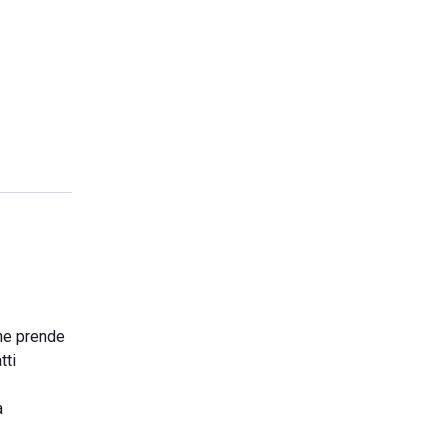
che prende
tti
a