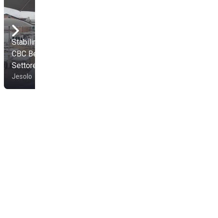
Stabilimento Balneare
Stabilimento Balneare
CBC Beach Club -
CBC Beach Club -
Settore B
Settore A
Jesolo
Jesolo