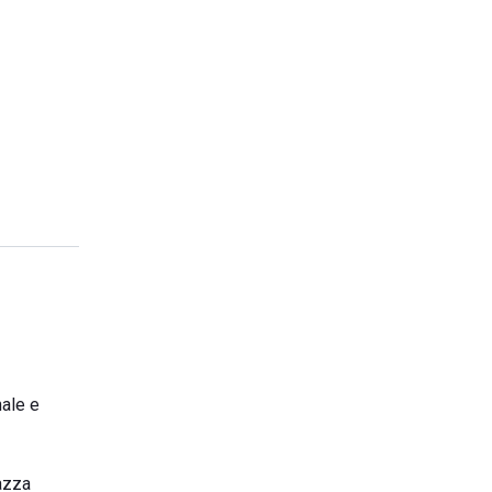
nale e
razza