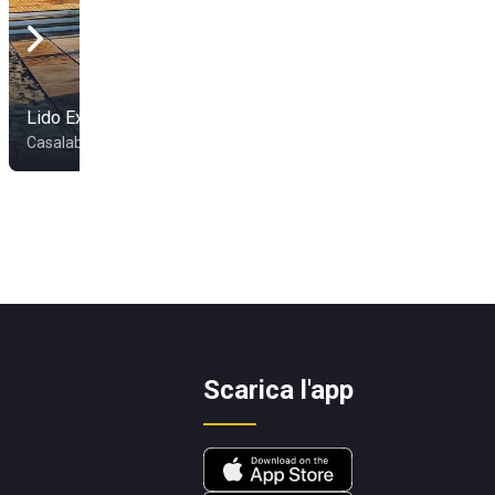
Lido Exotic
Lido Coiba
Casalabate
Melendugno
Scarica l'app