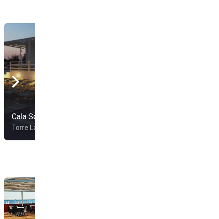
Cala Serena
Lido Max
Torre Lapillo
Porto Cesareo