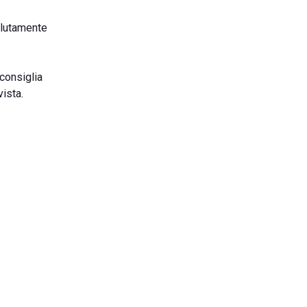
olutamente
consiglia
vista.