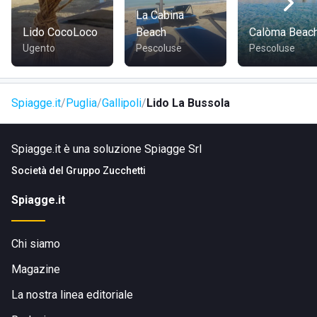
passione, rappresenta un altro punto di forza della struttura
La Cabina
e permette a tutti di sentirsi coccolati e a proprio agio.
Lido CocoLoco
Beach
Calòma Beac
Per non rischiare di trovare tutto esaurito, è possibile
Ugento
Pescoluse
Pescoluse
richiedere ombrelloni e lettini grazie al comodo servizio di
prenotazione online.
Spiagge.it
Puglia
Gallipoli
Lido La Bussola
Spiagge.it è una soluzione Spiagge Srl
Società del
Gruppo Zucchetti
Spiagge.it
Chi siamo
Magazine
La nostra linea editoriale