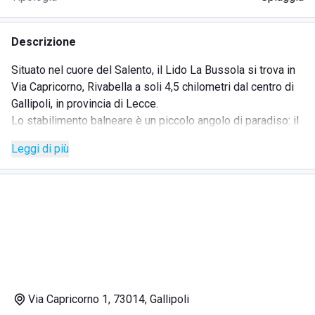
Descrizione
Situato nel cuore del Salento, il Lido La Bussola si trova in
Via Capricorno, Rivabella a soli 4,5 chilometri dal centro di
Gallipoli, in provincia di Lecce.
Lo stabilimento balneare è un piccolo angolo di paradiso: il
promontorio roccioso che si trova nei dintorni e la pineta
Leggi di più
lussureggiante situata alle spalle della struttura,
caratterizzano la location differenziandola da tutti gli altri
lidi presenti nella zona.
L'atmosfera accogliente e il personale sempre cordiale e
disponibile consentono a tutti gli ospiti di trascorrere
giornate all'insegna della spensieratezza, immersi in una
natura ancora intatta e incontaminata.
Il Lido La Bussola è l'ideale per nuclei familiari e gruppi di
amici alla ricerca di uno stabilimento balneare in grado di
Via Capricorno 1, 73014, Gallipoli
offrire divertimento e ogni comodità.