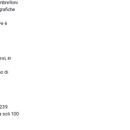
mbrelloni
grafiche
ve è
si, in
no di
 239.
a soli 100