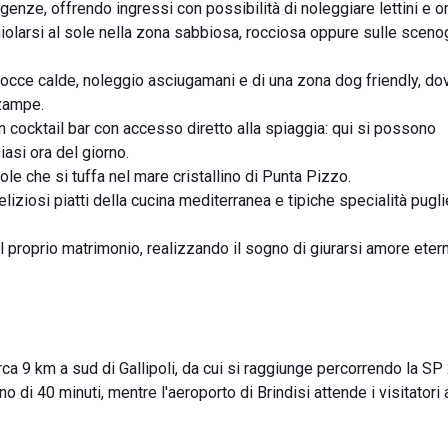
genze, offrendo ingressi con possibilità di noleggiare lettini e o
giolarsi al sole nella zona sabbiosa, rocciosa oppure sulle sceno
docce calde, noleggio asciugamani e di una zona dog friendly, do
 zampe.
n cocktail bar con accesso diretto alla spiaggia: qui si possono
siasi ora del giorno.
ole che si tuffa nel mare cristallino di Punta Pizzo.
eliziosi piatti della cucina mediterranea e tipiche specialità puglie
il proprio matrimonio, realizzando il sogno di giurarsi amore eter
irca 9 km a sud di Gallipoli, da cui si raggiunge percorrendo la SP
 di 40 minuti, mentre l'aeroporto di Brindisi attende i visitatori 