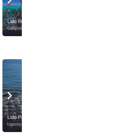
Lido Rivabella
Lido Pizzo
Gallipoli
Gallipoli
Lido Pazze
Ugento