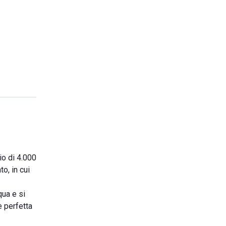
rio di 4.000
o, in cui
qua e si
è perfetta