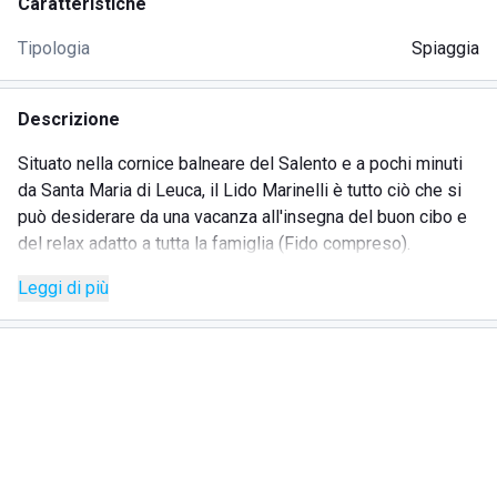
Caratteristiche
Tipologia
Spiaggia
Descrizione
Situato nella cornice balneare del Salento e a pochi minuti
da Santa Maria di Leuca, il Lido Marinelli è tutto ciò che si
può desiderare da una vacanza all'insegna del buon cibo e
del relax adatto a tutta la famiglia (Fido compreso).
Il lido è caratterizzato da cabine colorate provviste di
Leggi di più
cassette di sicurezza, ombrelloni bianchi ed eleganti lettini,
postazioni ideali per prendere il sole o ammirare il
tramonto.
Il lido è lontano dal caos delle località più rinomate e ci si
può fare tranquillamente cullare dolcemente dal mare.
Tra i servizi sicuramente più apprezzati il Light Lunch nel
ristobar ma anche il momento dell'aperitivo, appuntamento
quotidiano dalle 17.30, con musica live e tante specialità