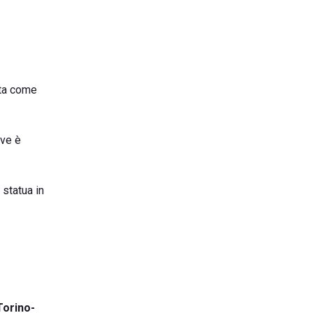
cata come
ove è
 statua in
Torino-