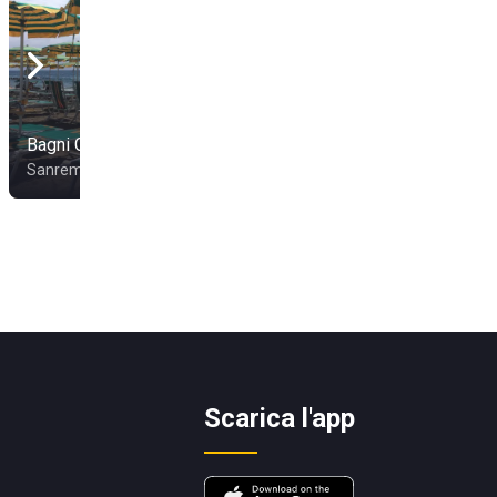
Bassamarea Beach
Bagni Gabriella
And Sail
Sanremo
San Bartolomeo al Mare
Scarica l'app