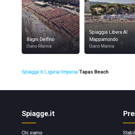
Spiaggia Libera Al
Bagni Delfino
Mappamondo
Diano Marina
Diano Marina
Spiagge.it
Liguria
Imperia
Tapas Beach
Spiagge.it
Pre
Chi siamo
Stabi