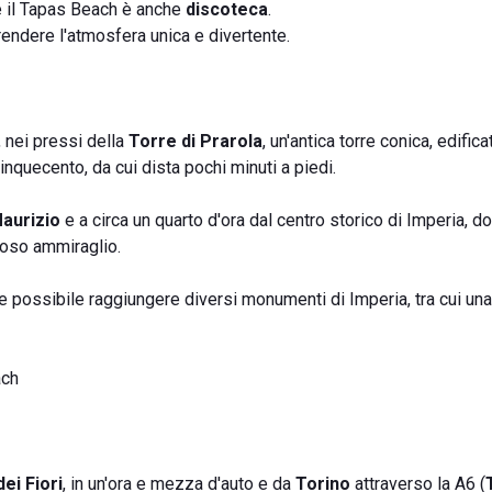
é il Tapas Beach è anche
discoteca
.
rendere l'atmosfera unica e divertente.
 nei pressi della
Torre di Prarola
, un'antica torre conica, edifi
inquecento, da cui dista pochi minuti a piedi.
aurizio
e a circa un quarto d'ora dal centro storico di Imperia, d
moso ammiraglio.
re possibile raggiungere diversi monumenti di Imperia, tra cui una
ach
ei Fiori
, in un'ora e mezza d'auto e da
Torino
attraverso la A6 (