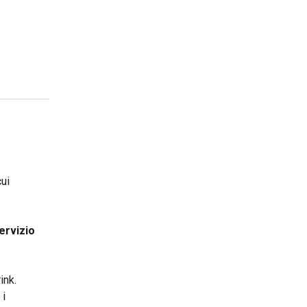
cui
ervizio
ink.
 i