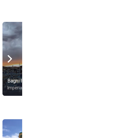
Bagni Il Moletto
Bar Medusa
Imperia
Imperia