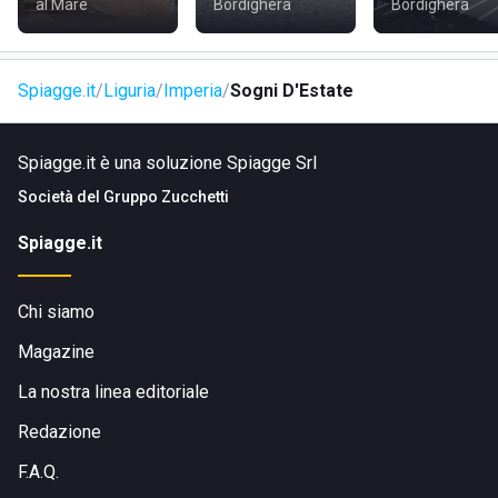
al Mare
Bordighera
Bordighera
Spiagge.it
Liguria
Imperia
Sogni D'Estate
Spiagge.it è una soluzione Spiagge Srl
Società del
Gruppo Zucchetti
Spiagge.it
Chi siamo
Magazine
La nostra linea editoriale
Redazione
F.A.Q.