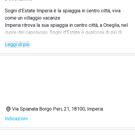
Sogni d’Estate Imperia è la spiaggia in centro città, viva
come un villaggio vacanze.
Imperia ritrova la sua spiaggia in centro città, a Oneglia, nel
cuore del capoluogo. Sogni d’Estate è qualcosa di più di
una spiaggia: è un ambiente da vivere sin dalle luci dell’alba
Leggi di più
fino al tramonto, con i suoi colori unici.
Le attività in programmazione ricordano un villaggio
vacanze per la vivacità dell’ambiente e delle proposte di
animazione, per la grande dimensione della spiaggia e per
l’allegria del nuovo team di gestione.
Sogni d’Estate propone cabine e lettini, oltre alla piscina e
ai suoi ombrelloni colorati. Sono disponibili diverse formule
per vivere la struttura con abbonamenti e servizi a
consumo.
Via Spianata Borgo Peri, 21, 18100, Imperia
SERVIZI
Indicazioni
Cabine
Lettini
Piscina