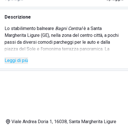
Descrizione
Lo stabilimento balneare
Bagni Central
è a Santa
Margherita Ligure (GE), nella zona del centro città, a pochi
passi da diversi comodi parcheggi per le auto e dalla
piazza del Sole e l'omonima terrazza panoramica. La
posizione strategica tra le altre cose offre una vista
Leggi di più
spettacolare, e la possibilità di usufruire della magnifica
spiaggia di sassi molto pulita, curata e sempre in ordine.
Il lido
Bagni Central
offre alla propria clientela il noleggio
sdraio, lettini e ombrellone, e un comodissimo pontile
sospeso sul mare con zona solarium annessa. La struttura
dispone inoltre di cabine private, spogliatoi comuni, docce
calde e fredde.
Il comodissimo Bar consente ai bagnanti di consumare
Viale Andrea Doria 1, 16038, Santa Margherita Ligure
spuntini, colazioni e aperitivi così da trascorrere delle ore