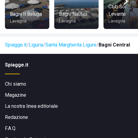
provinciale 227, percorrerla appunto per circa un centinaio
Club Sol
di metri per trovare lo stabilimento sulla destra al n. 1 di
Bagni Il Beluga
Bagni Nautici
Levante
Viale Andrea Doria.
Lavagna
Lavagna
Lavagna
Spiagge.it
Liguria
Santa Margherita Ligure
Bagni Central
Spiagge.it
Chi siamo
Magazine
La nostra linea editoriale
Redazione
F.A.Q.