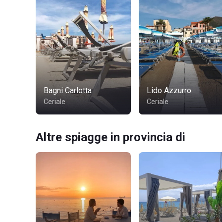
Bagni Carlotta
Lido Azzurro
Ceriale
Ceriale
Altre spiagge in provincia di