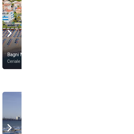
Bagni Martini
Bagni Samoa
Ceriale
Ceriale