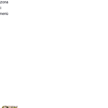
a zona
i
l menù