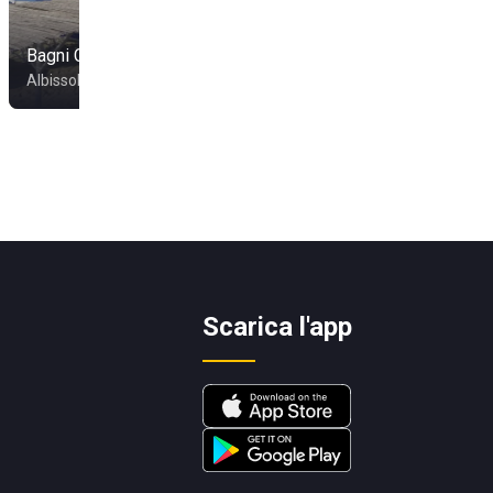
Bagni Colombo
Bahia Blanca
Albissola Marina
Spotorno
Scarica l'app