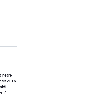
balneare
stetici. La
aldi
zo è