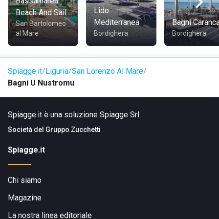
Bassamarea
Lido
Beach And Sail
Lo stabilimento è facilmente raggiungibile tramite la
Mediterranea
Bagni Caranc
San Bartolomeo
Strada Statale 1
.
al Mare
Bordighera
Bordighera
Spiagge.it
Liguria
San Lorenzo Al Mare
Bagni U Nustromu
Spiagge.it è una soluzione Spiagge Srl
Società del
Gruppo Zucchetti
Spiagge.it
Chi siamo
Magazine
La nostra linea editoriale