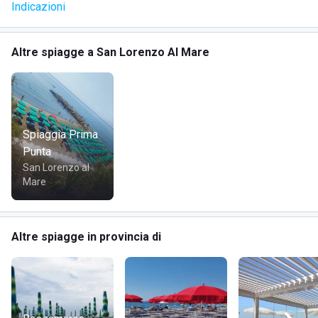
Indicazioni
· Wifi libero;
Altre spiagge a San Lorenzo Al Mare
· Zona RelaX.
DOVE SI TROVA LO STABILIMENTO BALNEARE
Spiaggia Prima
RISTORANTE E BAGNI U NOSTROMU
Punta
San Lorenzo al
Mare
Situato nella zona di Riviera dei Fiori, provincia di San
Lorenzo al Mare e nelle vicinanze del centro storico,
via Al
Mare 3
.
Altre spiagge in provincia di
COME RAGGIUNGERE STABILIMENTO BALNEARE
RISTORANTE E BAGNI U NOSTROMU