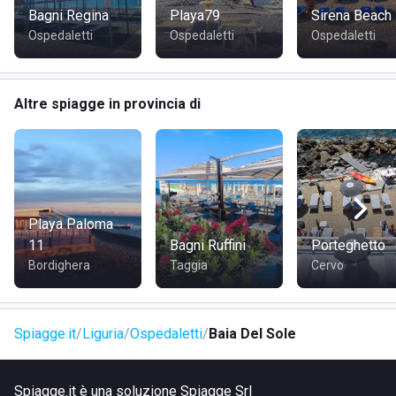
Bagni Regina
Playa79
Sirena Beach
Ospedaletti
Ospedaletti
Ospedaletti
Altre spiagge in provincia di
Playa Paloma
11
Bagni Ruffini
Porteghetto
Bordighera
Taggia
Cervo
Spiagge.it
Liguria
Ospedaletti
Baia Del Sole
Spiagge.it è una soluzione Spiagge Srl