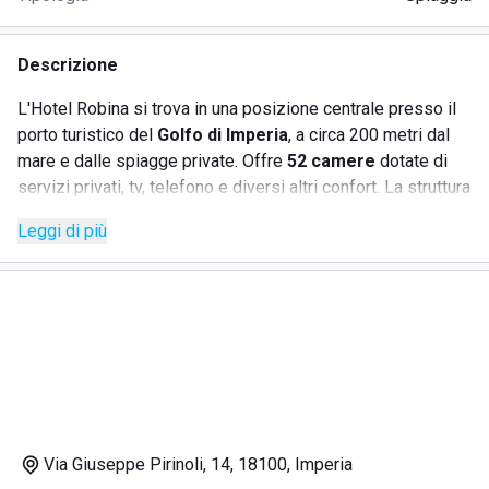
Descrizione
L'Hotel Robina si trova in una posizione centrale presso il
porto turistico del
Golfo di Imperia
, a circa 200 metri dal
mare e dalle spiagge private. Offre
52 camere
dotate di
servizi privati, tv, telefono e diversi altri confort. La struttura
ospita grandi sale panoramiche adibite alla ristorazione e
Leggi di più
banchetti, offrendo anche un roof-garden esposto sul mare.
L'organizzazione dello stabilimento ha il preciso fine di
garantire una piacevole esperienze vacanziera, grazie
anche alla sua collocazione e dotazioni varie. L'Hotel
Robina offre tra i suoi servizi:
· Garage gratuito e adiacenti quelli privati;
· Wifi gratuito:
Via Giuseppe Pirinoli, 14, 18100, Imperia