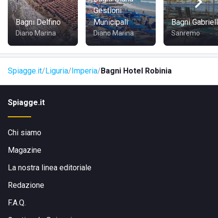
Gestioni
Lo stabilimento balneare è agevolmente raggiungibile dal
Bagni Delfino
Municipali
Bagni Gabriel
centro storico di Imperia, tramite auto privata, mezzi
Diano Marina
Diano Marina
Sanremo
pubblici ed anche a piedi.
Spiagge.it
Liguria
Imperia
Bagni Hotel Robinia
Spiagge.it
Chi siamo
Magazine
La nostra linea editoriale
Redazione
F.A.Q.