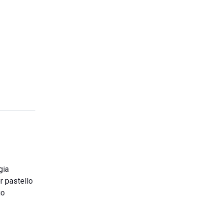
gia
or pastello
go