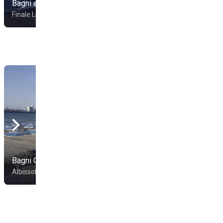
Bagni elios
River Beach
Finale Ligure
Finale Ligure
Bagni Colombo
Bahia Blanca
Albissola Marina
Spotorno