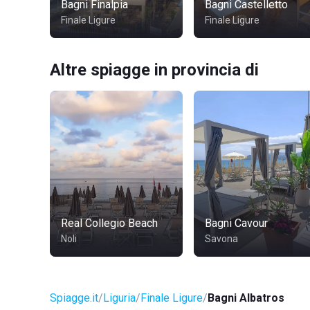
Bagni Finalpia
Bagni Castelletto
Finale Ligure
Finale Ligure
Altre spiagge in provincia di
Real Collegio Beach
Bagni Cavour
Noli
Savona
Spiagge.it
Liguria
Finale Ligure
Bagni Albatros