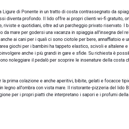
a Ligure di Ponente in un tratto di costa contrassegnato da spia
i diventa profondo. Il lido offre ai propri clienti wi-fi gratuito, o
, riviste e quotidiani, oltre ad un parcheggio privato riservato. I 
o da mare per godersi una vacanza in spiaggia all'insegna del re
che ai cani per i quali ci sono ciotole per bere, annaffiatoio e u
area giochi per i bambini ha tappeto elastico, scivoli e altalene e
oinvolgere anche i più grandi in gare e sfide. Su richiesta è possi
ssono noleggiare il pedalò per scoprire le insenature della costa 
er la prima colazione e anche aperitivi, bibite, gelati e focacce tip
n legno all'ombra con vista mare. Il ristorante-pizzeria del lido 
gione per i propri piatti che interpretano i sapori e i profumi dell