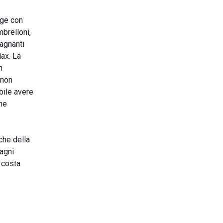
gge con
mbrelloni,
bagnanti
lax. La
n
 non
bile avere
che
iche della
Bagni
a costa