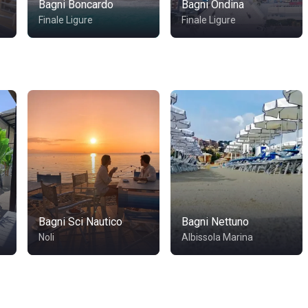
Bagni Boncardo
Bagni Ondina
Finale Ligure
Finale Ligure
Bagni Sci Nautico
Bagni Nettuno
Noli
Albissola Marina