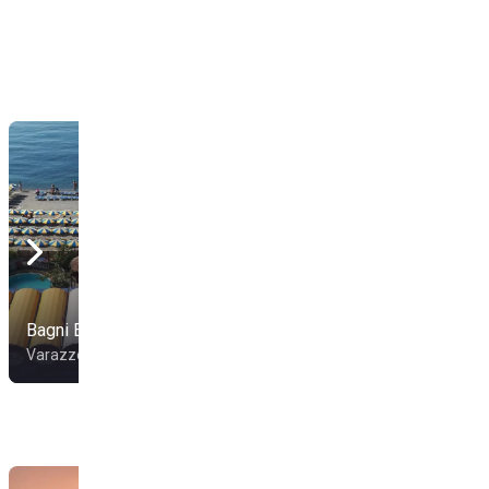
Bagni Elena
Solaro Beach
Varazze
Varazze