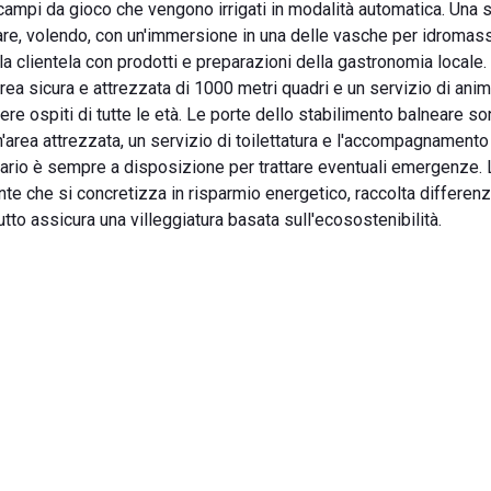
campi da gioco che vengono irrigati in modalità automatica. Una s
tare, volendo, con un'immersione in una delle vasche per idromas
a clientela con prodotti e preparazioni della gastronomia locale. 
'area sicura e attrezzata di 1000 metri quadri e un servizio di ani
re ospiti di tutte le età. Le porte dello stabilimento balneare s
n'area attrezzata, un servizio di toilettatura e l'accompagnamento
inario è sempre a disposizione per trattare eventuali emergenze. 
nte che si concretizza in risparmio energetico, raccolta differenz
tto assicura una villeggiatura basata sull'ecosostenibilità.