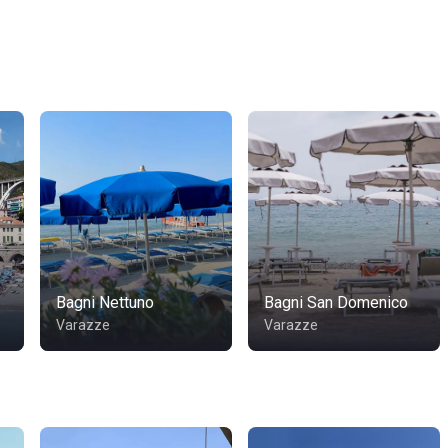
Bagni Nettuno
Bagni San Domenico
Varazze
Varazze