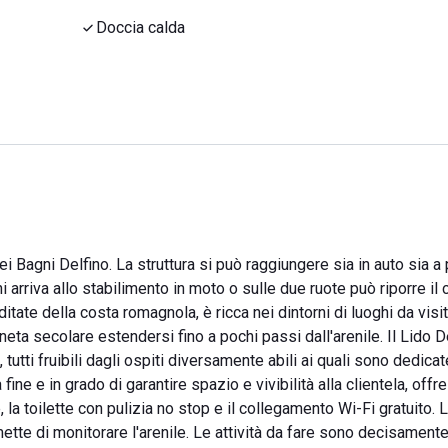
Doccia calda
i Bagni Delfino. La struttura si può raggiungere sia in auto sia a 
hi arriva allo stabilimento in moto o sulle due ruote può riporre il
ditate della costa romagnola, è ricca nei dintorni di luoghi da visi
neta secolare estendersi fino a pochi passi dall'arenile. Il Lido D
la, tutti fruibili dagli ospiti diversamente abili ai quali sono dedica
ine e in grado di garantire spazio e vivibilità alla clientela, offre
la toilette con pulizia no stop e il collegamento Wi-Fi gratuito. 
tte di monitorare l'arenile. Le attività da fare sono decisamente