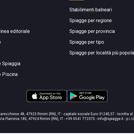
Stabilimenti balneari
Spiagge per regione
linea editoriale
Spiagge per provincia
e
Spiagge per tipo
Spiagge per località più popola
e Spiaggia
e Piscina
arecchiese 48, 47923 Rimini (RN), IT - capitale sociale Euro 31245,57 - Iscritta al
Via Flaminia 180, 47924 Rimini (RN), IT
-
+39 0541 772375
-
info@spiagge.it
- p.i