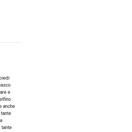
piedi
 casco
tare e
elfino
te anche
 tante
La
 tante