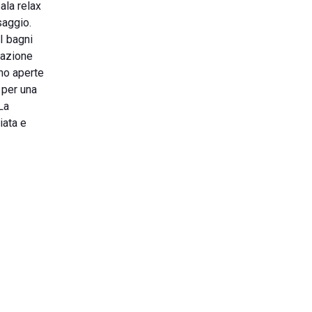
ala relax
saggio.
I bagni
mazione
ono aperte
 per una
La
iata e