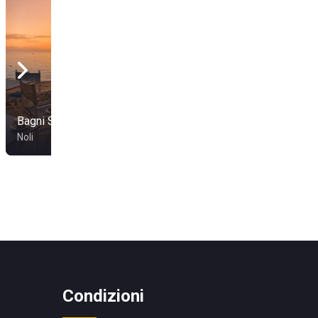
Bagni Sci Nautico
Bagni Marea
Noli
Savona
Condizioni