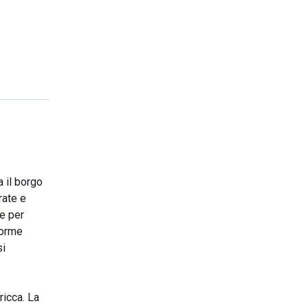
a il borgo
rate e
le per
norme
si
ricca. La