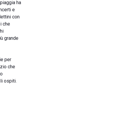
spiaggia ha
ncerti e
ettini con
zi che
hi
più grande
ie per
izio che
no
i ospiti.