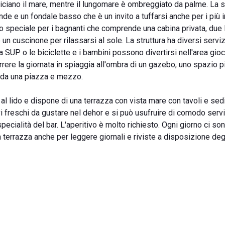
niciano il mare, mentre il lungomare è ombreggiato da palme. La 
nde e un fondale basso che è un invito a tuffarsi anche per i più i
to speciale per i bagnanti che comprende una cabina privata, due l
un cuscinone per rilassarsi al sole. La struttura ha diversi servi
 SUP o le biciclette e i bambini possono divertirsi nell'area gioc
rrere la giornata in spiaggia all'ombra di un gazebo, uno spazio 
i da una piazza e mezzo.
o al lido e dispone di una terrazza con vista mare con tavoli e sed
tivi freschi da gustare nel dehor e si può usufruire di comodo serv
ecialità del bar. L'aperitivo è molto richiesto. Ogni giorno ci so
 terrazza anche per leggere giornali e riviste a disposizione degl