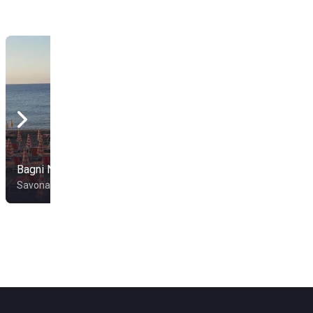
Bagni Nilo
Bagni Madonnetta
Savona
Vado Ligure