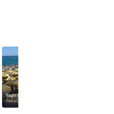
Bagni Sartore
Bagni Villa Marina
Pietra Ligure
Pietra Ligure