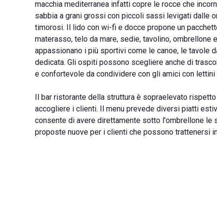
macchia mediterranea infatti copre le rocce che incor
sabbia a grani grossi con piccoli sassi levigati dalle o
timorosi. Il lido con wi-fi e docce propone un pacchet
materasso, telo da mare, sedie, tavolino, ombrellone e 
appassionano i più sportivi come le canoe, le tavole da
dedicata. Gli ospiti possono scegliere anche di trasco
e confortevole da condividere con gli amici con lettin
Il bar ristorante della struttura è sopraelevato rispett
accogliere i clienti. Il menu prevede diversi piatti es
consente di avere direttamente sotto l'ombrellone le sp
proposte nuove per i clienti che possono trattenersi in