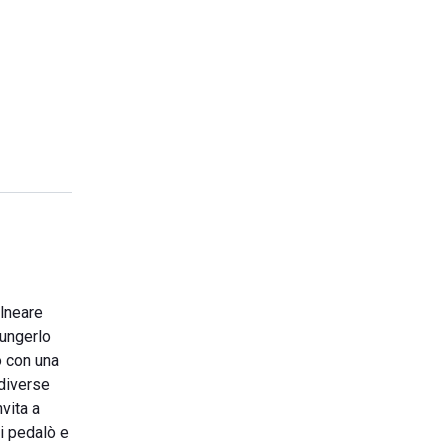
alneare
iungerlo
o con una
 diverse
vita a
 i pedalò e