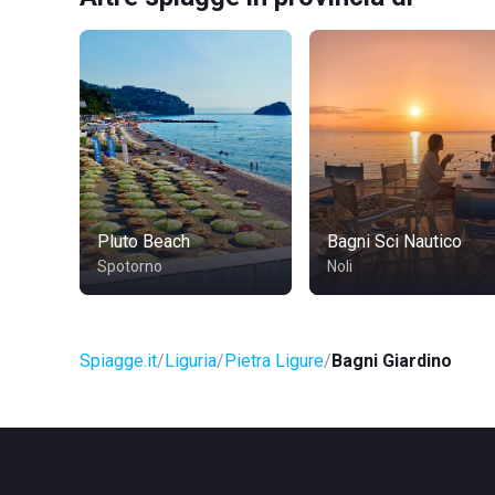
Pluto Beach
Bagni Sci Nautico
Spotorno
Noli
Spiagge.it
Liguria
Pietra Ligure
Bagni Giardino