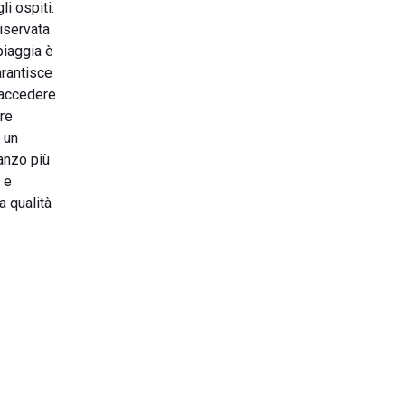
li ospiti.
riservata
piaggia è
arantisce
 accedere
ore
i un
ranzo più
 e
a qualità