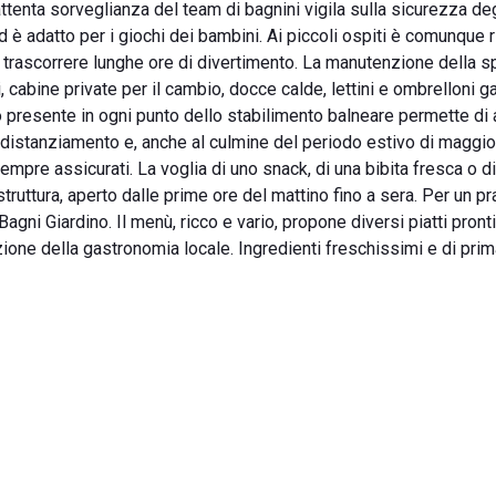
attenta sorveglianza del team di bagnini vigila sulla sicurezza deg
d è adatto per i giochi dei bambini. Ai piccoli ospiti è comunque 
 trascorrere lunghe ore di divertimento. La manutenzione della s
, cabine private per il cambio, docce calde, lettini e ombrelloni g
to presente in ogni punto dello stabilimento balneare permette di
l distanziamento e, anche al culmine del periodo estivo di maggi
sempre assicurati. La voglia di uno snack, di una bibita fresca o d
truttura, aperto dalle prime ore del mattino fino a sera. Per un p
agni Giardino. Il menù, ricco e vario, propone diversi piatti pronti
izione della gastronomia locale. Ingredienti freschissimi e di prim