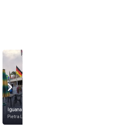
Iguana Beach
Bagni Lo Scoglio
Pietra Ligure
Pietra Ligure