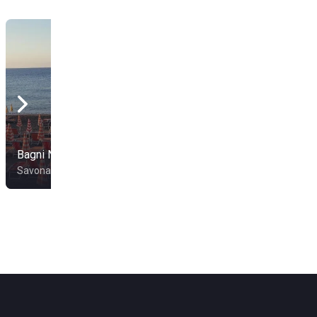
Bagni Nilo
Bagni Colombo
Savona
Albissola Marina