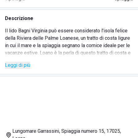
Descrizione
Il lido Bagni Virginia può essere considerato l'isola felice
della Riviera delle Palme Loanese, un tratto di costa ligure
in cui il mare e la spiaggia segnano la cornice ideale per le
vacanze estive. Loano è la perla di questo tratto di costa e
regala tesori architettonici e artistici di grande pregio.
Leggi di più
Durante il soggiorno presso Bagni Virginia è consigliato
intervallare i tuffi in mare con una visita in città. Il Duomo, il
Complesso Conventuale del Monte Carmelo, Palazzo e
Castello Doria sono alcuni esempi. Le aree naturalistiche
sono caratterizzate da rupi, grotte, boschi e sentieri
tracciati per osservare la flora e la fauna locali. Il mare
rimane comunque un'attrattiva unica i cui fondali sono ricchi
di vita e colore. Gli ospiti dei Bagni Virginia saranno accolti
con calore e gentilezza da uno staff disponibile ad
Lungomare Garrassini, Spiaggia numero 15, 17025,
accogliere ogni richiesta. I servizi offerti spaziano dal bar