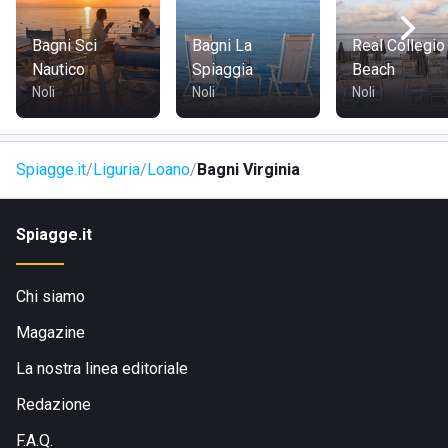
15 a Loano, in provincia di Savona. Per chi arriva in auto da
Savona è consigliato seguire la A10/E80. In treno, invece, è
Bagni Sci
Bagni La
Real Collegio
possibile raggiungere la cittadina tramite treni regionali
Nautico
Spiaggia
Beach
dalla stazione di Savona. Da Imperia, invece, bisogna
Noli
Noli
Noli
percorrere la strada statale via Aurelia Bis e poi A10/E80.
Spiagge.it
Liguria
Loano
Bagni Virginia
Spiagge.it
Chi siamo
Magazine
La nostra linea editoriale
Redazione
F.A.Q.