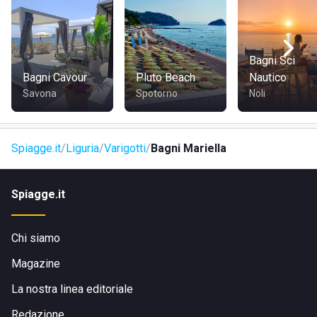
struttura sono un valore aggiunto. I Bagni Mariella, adatti a
ospiti di ogni età, sono perfetti per famiglie con bambini.
Naturalmente anche gli amici a quattro zampe sono sempre
benvenuti.
Bagni Sci
Bagni Cavour
Pluto Beach
Nautico
Savona
Spotorno
Noli
Spiagge.it
Liguria
Varigotti
Bagni Mariella
Spiagge.it
Chi siamo
Magazine
La nostra linea editoriale
Redazione