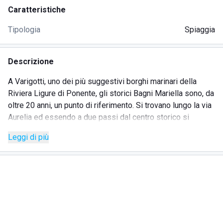
Caratteristiche
Tipologia
Spiaggia
Descrizione
A Varigotti, uno dei più suggestivi borghi marinari della
Riviera Ligure di Ponente, gli storici Bagni Mariella sono, da
oltre 20 anni, un punto di riferimento. Si trovano lungo la via
Aurelia ed essendo a due passi dal centro storico si
possono raggiungere con una piacevole passeggiata nella
Leggi di più
zona pedonale. Il paesaggio, splendido anche dal punto di
vista naturalistico, regala un particolare habitat di fauna e di
flora e la possibilità di alternare alla bellezza del mare
diversi suggestivi percorsi nel boscoso entroterra. La
spiaggia, estesa e di sabbia fine, è dotata di ogni genere di
comodità. Cabine personali per cambiarsi, toilette, doccia
calda e, soprattutto, tanto spazio a disposizione, anche