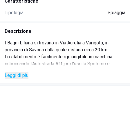
Caratteristiche
Tipologia
Spiaggia
Descrizione
I Bagni Liliana si trovano in Via Aurelia a Varigotti, in
provincia di Savona dalla quale distano circa 20 km.
Lo stabilimento è facilmente rggiungibile in macchina
imboccando l'Autostrada A10,poi l'uscita Spotorno e
proseguendo per la SP1.
Leggi di più
Lo scenario naturale in cui è immersa la struttura è un
piccolo angolo di paradiso, ideale per chi vuole rilassarsi in
un contesto accogliente e dotato di ogni comodità.
Il lido si distingue da tutti gli altri della Riviera di Ponente
per l'ottima organizzazione e l'elevato standard qualitativo
dei servizi messi a disposizione, di grandi e piccini, a
prezzi competitivi.
Il wi-fi gratis in tutti gli ambienti garantisce agli ospiti la