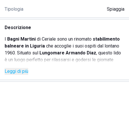
Tipologia
Spiaggia
Descrizione
I
Bagni Martini
di Ceriale sono un rinomato
stabilimento
balneare in Liguria
che accoglie i suoi ospiti dal lontano
1960. Situato sul
Lungomare Armando Diaz
, questo lido
è un luogo perfetto per rilassarsi e godersi le giornate
estive, immersi in un ambiente tranquillo e accogliente. Tra i
Leggi di più
servizi offerti, si annoverano ampie aree relax e zone per
bambini, ideali per chi cerca una spiaggia attrezzata per
famiglie. La cucina proposta è tipica ligure, perfetta per
gustare piatti tradizionali ammirando lo splendido
panorama del Mar Ligure.
SERVIZI