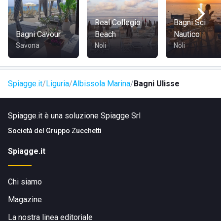
Bagni Ulisse sorge lungo la Passeggiata Eugenio Montale,
Real Collegio
Bagni Sci
34 ad Albisola Superiore in provincia di Savona. Per chi
Bagni Cavour
Beach
Nautico
arriva da Savona è consigliato seguire la A10/E80 e SP2
Savona
Noli
Noli
oppure la SS1 e la SP2. Da Genova percorrere la A/10 e poi
la E80.
Spiagge.it
Liguria
Albissola Marina
Bagni Ulisse
Spiagge.it è una soluzione Spiagge Srl
Società del
Gruppo Zucchetti
Spiagge.it
Chi siamo
Magazine
La nostra linea editoriale