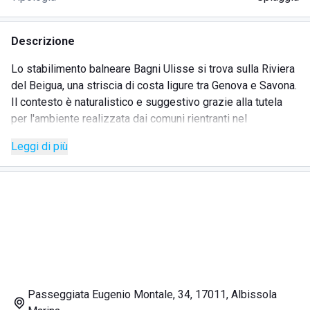
Descrizione
Lo stabilimento balneare Bagni Ulisse si trova sulla Riviera
del Beigua, una striscia di costa ligure tra Genova e Savona.
Il contesto è naturalistico e suggestivo grazie alla tutela
per l'ambiente realizzata dai comuni rientranti nel
comprensorio. La cittadina ligure offre spunti per
Leggi di più
escursioni tra architetture civili e religiose tra cui spiccano
Villa Gavotti, Villa Balbi e i resti di una sontuosa villa di
epoca romana. Il mare limpido e la spiaggia candida
regalano rilassanti giornate al mare contornati dai servizi
esclusivi offerti dal lido. Gli ombrelloni sono disposti
ordinatamente in file, a distanza adeguata per assicurare
privacy e riservatezza al cliente. Lettini e sdraio sono a
corredo della postazione che può esser prenotata anche in
anticipo. Numerose, infatti, sono le offerte proposte per
Passeggiata Eugenio Montale, 34, 17011, Albissola
venire incontro alle esigenze dei clienti. Il lido Bagni Ulisse