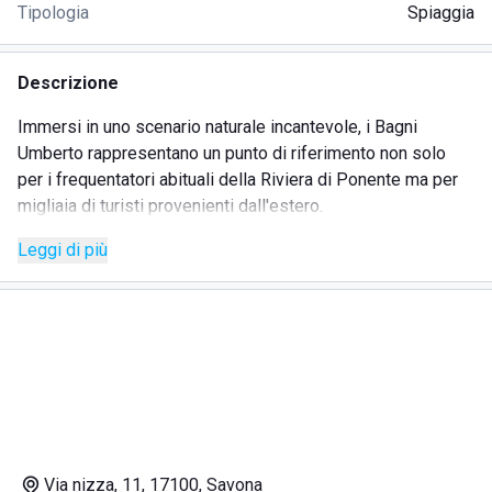
Tipologia
Spiaggia
Descrizione
Immersi in uno scenario naturale incantevole, i Bagni
Umberto rappresentano un punto di riferimento non solo
per i frequentatori abituali della Riviera di Ponente ma per
migliaia di turisti provenienti dall'estero.
Lo stabilmento balneare è situato nel cuore di Savona in Via
Leggi di più
Nizza 11 e gode di un mare cristallino premiato con
l'ambito riconoscimento della Bandiera Blu.
La struttura è ben collegata con le altre province della
Liguria e con i maggiori capoluoghi italiani sia tramite la
rete autostradale, sia con il servizio di Autobus pubblici e
privati o con le Ferrovie di Trenitalia.
I Bagni Umberto sono tra i più rinomati della costa ligure e,
da oltre mezzo secolo, si contraddistinguono per
l'accoglienza e l'ottima qualità dei servizi offerti a prezzi
Via nizza, 11, 17100, Savona