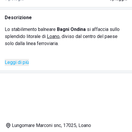
Descrizione
Lo stabilimento balneare
Bagni Ondina
si affaccia sullo
splendido litorale di
Loano,
diviso dal centro del paese
solo dalla linea ferroviaria.
Gli ombrelloni a disposizione dei clienti sono distribuiti su
Leggi di più
un ampio e curato lembo di spiaggia che si protende in un
piccolo molo sul mare, assicurando a tutti lo spazio per
muoversi e godere del sole e del bagnasciuga.
La struttura è particolarmente adatta alle vacanze con i
bambini perché offre un
parco giochi attrezzato
e un
servizio che accompagna i più grandicelli nella
stesura dei
compiti estivi
.
Lungomare Marconi snc, 17025, Loano
Ai
Bagni Ondina
non mancano neppure i divertimenti