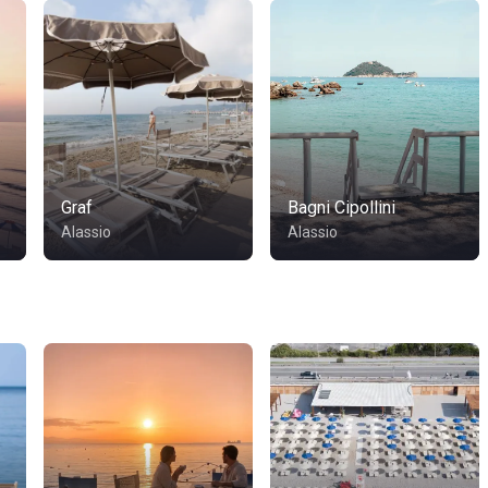
Graf
Bagni Cipollini
Alassio
Alassio