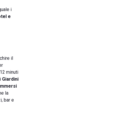
uale i
tel e
hire il
er
 12 minuti
 i
Giardini
immersi
ne la
i, bar e