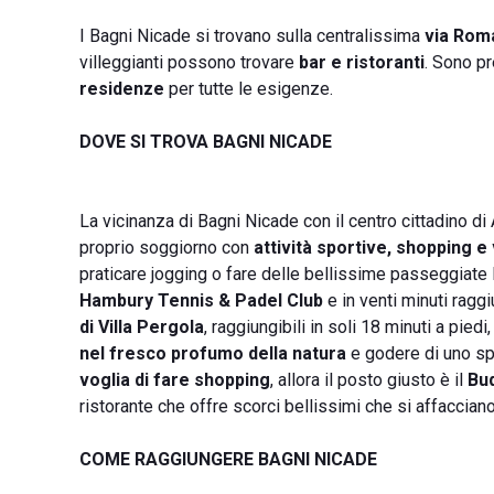
I Bagni Nicade si trovano sulla centralissima
via Rom
villeggianti possono trovare
bar e ristoranti
. Sono p
residenze
per tutte le esigenze.
DOVE SI TROVA BAGNI NICADE
La vicinanza di Bagni Nicade con il centro cittadino di
proprio soggiorno con
attività sportive, shopping e 
praticare jogging o fare delle bellissime passeggiate l
Hambury Tennis & Padel Club
e in venti minuti raggi
di Villa Pergola
, raggiungibili in soli 18 minuti a pi
nel fresco profumo della natura
e godere di uno sp
voglia di fare shopping
, allora il posto giusto è il
Bud
ristorante che offre scorci bellissimi che si affaccian
COME RAGGIUNGERE BAGNI NICADE