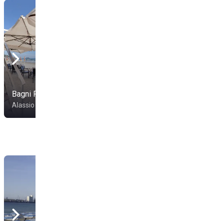
Bagni Panama
Bagni Walter
Alassio
Alassio