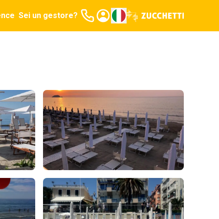
ence
Sei un gestore?