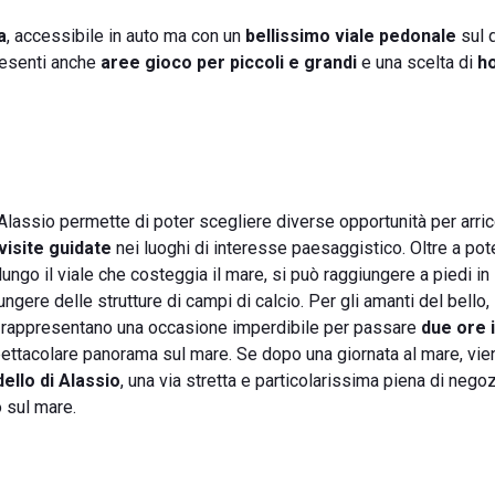
a
, accessibile in auto ma con un
bellissimo viale pedonale
sul q
resenti anche
aree gioco per piccoli e grandi
e una scelta di
ho
 Alassio permette di poter scegliere diverse opportunità per arricc
visite guidate
nei luoghi di interesse paesaggistico. Oltre a pot
ungo il viale che costeggia il mare, si può raggiungere a piedi in
ungere delle strutture di campi di calcio. Per gli amanti del bello,
edi, rappresentano una occasione imperdibile per passare
due ore 
ettacolare panorama sul mare. Se dopo una giornata al mare, vie
ello di Alassio
, una via stretta e particolarissima piena di negoz
o sul mare.