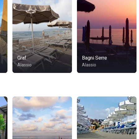
Graf
Bagni Serre
Alassio
Alassio