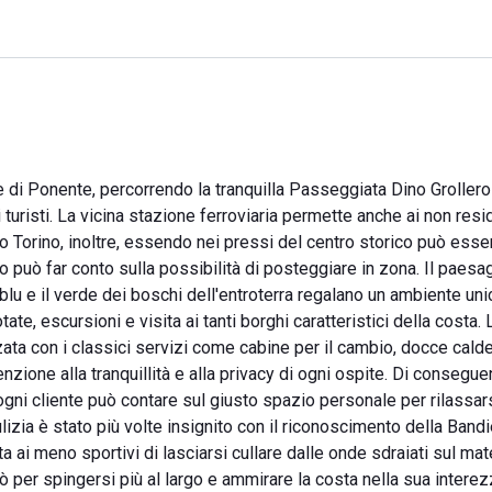
e di Ponente, percorrendo la tranquilla Passeggiata Dino Grollero 
 turisti. La vicina stazione ferroviaria permette anche ai non resid
do Torino, inoltre, essendo nei pressi del centro storico può esse
to può far conto sulla possibilità di posteggiare in zona. Il paesa
lu e il verde dei boschi dell'entroterra regalano un ambiente uni
otate, escursioni e visita ai tanti borghi caratteristici della costa. 
ata con i classici servizi come cabine per il cambio, docce calde
enzione alla tranquillità e alla privacy di ogni ospite. Di consegu
ogni cliente può contare sul giusto spazio personale per rilassar
ulizia è stato più volte insignito con il riconoscimento della Bandi
eta ai meno sportivi di lasciarsi cullare dalle onde sdraiati sul ma
lò per spingersi più al largo e ammirare la costa nella sua interez