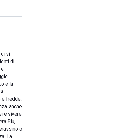
ci si
enti di
re
ggio
co e la
La
 e fredde,
enza, anche
si e vivere
era Blu,
terassino o
za. La