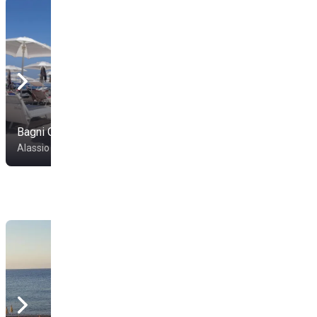
Bagni Giovanna 32
Bagni Cipollini
Alassio
Alassio