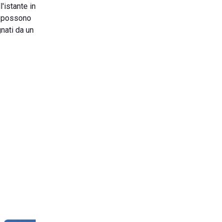
'istante in
he possono
gnati da un