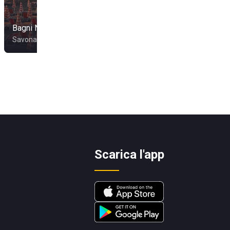
Bagni Nilo
Bagni Colombo
Savona
Albissola Marina
Scarica l'app