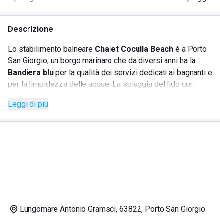
Descrizione
Lo stabilimento balneare
Chalet Coculla Beach
è a Porto
San Giorgio, un borgo marinaro che da diversi anni ha la
Bandiera blu
per la qualità dei servizi dedicati ai bagnanti e
per la limpidezza delle acque. La spiaggia del lido con
sabbia fine è molto ampia e l'arenile consente ai bambini di
Leggi di più
giocare in riva, la costa ha la
Bandiera verde
dei pediatri
che segnala le località balneari adatte ai più piccoli. Di sera
il Corso Castel San Giorgio è meta preferita dei turisti che
trovano locali in cui intrattenersi.
I SERVIZI OFFERTI DAL LIDO CHALET COCULLA BEACH
Il bagno Chalet Coculla Beach offre ai bagnanti
Lungomare Antonio Gramsci, 63822, Porto San Giorgio