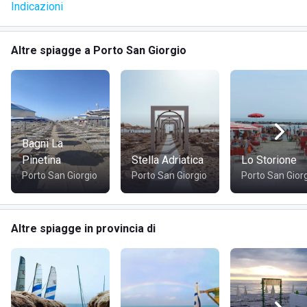
Indicazioni
· ombrelloni
· lettini
Altre spiagge a Porto San Giorgio
· sedie a sdraio
· cabine/spogliatoio
· docce calde e fredde esterne e interne
Bagni La
Pinetina
Stella Adriatica
Lo Storione
· wi-fi
Porto San Giorgio
Porto San Giorgio
Porto San Gior
· area giochi per i bambini
Altre spiagge in provincia di
· pedalò e canoe
· campo di beach volley