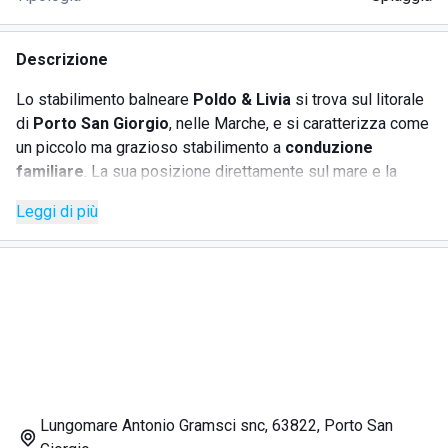
Descrizione
Lo stabilimento balneare
Poldo & Livia
si trova sul litorale
di
Porto San Giorgio
, nelle Marche, e si caratterizza come
un piccolo ma grazioso stabilimento a
conduzione
familiare
. La sua posizione direttamente sul mare e la
vicinanza al centro storico della famosa località marittima
Leggi di più
marchigiana lo rendono il luogo ideale per trascorrere una
vacanza all'insegna del
relax
e della tranquillità senza
rinunciare alle
comodità
e al divertimento. Lo stabilimento
dispone di una spiaggia bianca di sabbia finissima
attrezzata con lettini, ombrelloni e sedie oltre che di un
bar
e un
ristorante
che offre specialità di
pesce
, aperto tutti i
giorni a pranzo, che permettono agli ospiti di godersi
appieno l'intera giornata al mare senza farsi mancare nulla.
Lungomare Antonio Gramsci snc, 63822, Porto San
Dove si trova lo stabilimento Poldo & Livia