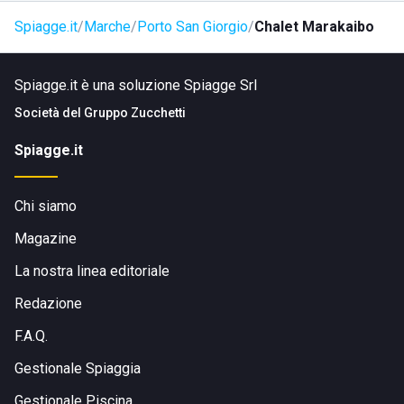
Giorgio, quindi facilmente raggiungibile in macchina e a
Spiagge.it
Marche
Porto San Giorgio
Chalet Marakaibo
piedi. Partendo dalla città di Fermo, è possibile arrivarci in
treno, bus, taxi o macchina.
Spiagge.it è una soluzione Spiagge Srl
Società del
Gruppo Zucchetti
Spiagge.it
Chi siamo
Magazine
La nostra linea editoriale
Redazione
F.A.Q.
Gestionale Spiaggia
Gestionale Piscina